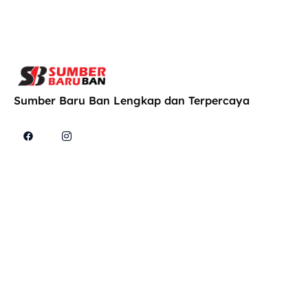
Sumber Baru Ban Lengkap dan Terpercaya
Cari
Explore
Produk
Konsultasi
Kami di
Home
Konsultasi
Jl. MT.
dengan
About Us
Haryono
teknisi