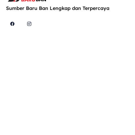
Sumber Baru Ban Lengkap dan Terpercaya
Cari
Explore
Produk
Konsultasi
Kami di
Home
Konsultasi
Jl. MT.
dengan
About Us
Haryono
teknisi
Info Karir
No. 662,
kami untuk
Jagalan,
Blog
permasalaha
Kec.
SB Online
mobil mu!
Semarang
Shop