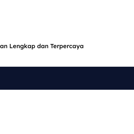
an Lengkap dan Terpercaya
ore
Produk
ine Shop
 Us