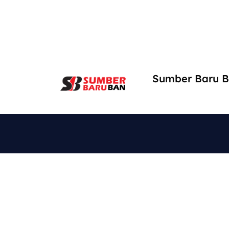
Sumber Baru B
Cari Kami di
Expl
Home
Jl. MT. Haryono No. 662, Jagalan, Kec.
Semarang Tengah
SB Onl
sbonlineshopid@gmail.com
0851-8305-1150
About