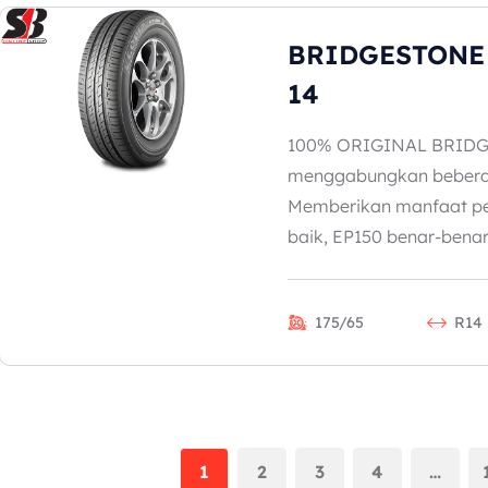
BRIDGESTONE 
14
100% ORIGINAL BRIDG
menggabungkan beberap
Memberikan manfaat pe
baik, EP150 benar-benar.
175/65
R14
1
2
3
4
…