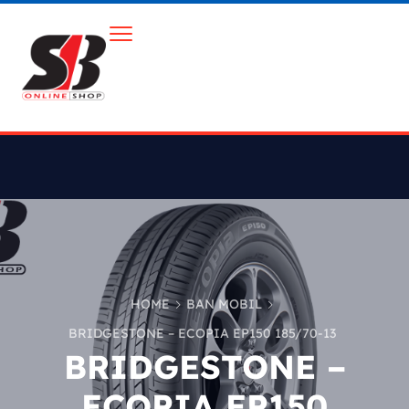
HOME
BAN MOBIL
BRIDGESTONE – ECOPIA EP150 185/70-13
BRIDGESTONE –
ECOPIA EP150