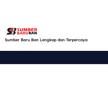
Sumber Baru Ban Lengkap dan Terpercaya
Cari
Explore
Produk
Konsultasi
Kami di
Home
Konsultasi
Jl. MT.
dengan
SB Online
Haryono
teknisi
Shop
No. 662,
kami untuk
About Us
Jagalan,