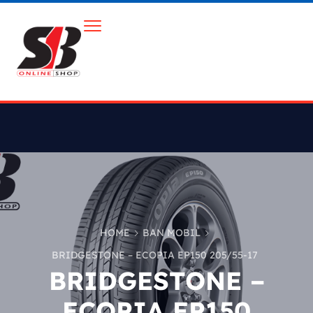
HOME
BAN MOBIL
BRIDGESTONE – ECOPIA EP150 205/55-17
BRIDGESTONE –
ECOPIA EP150