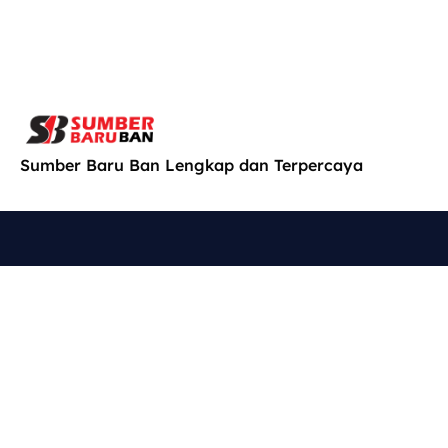
Sumber Baru Ban Lengkap dan Terpercaya
Cari
Explore
Produk
Konsultasi
Kami di
Home
Konsultasi
Jl. MT.
dengan
SB Online
Haryono
teknisi
Shop
No. 662,
kami untuk
About Us
Jagalan,