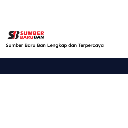
Sumber Baru Ban Lengkap dan Terpercaya
Cari
Explore
Produk
Konsultasi
Kami di
Home
Konsultasi
Jl. MT.
dengan
SB Online
Haryono
teknisi
Shop
No. 662,
kami untuk
About Us
Jagalan,
permasalaha