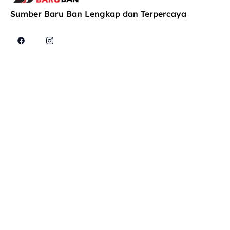
Sumber Baru Ban Lengkap dan Terpercaya
Cari
Explore
Produk
Konsultasi
Kami di
Home
Konsultasi
Jl. MT.
dengan
About Us
Haryono
teknisi
Info Karir
No. 662,
kami untuk
Jagalan,
Blog
permasalaha
Kec.
SB Online
mobil mu!
Semarang
Shop