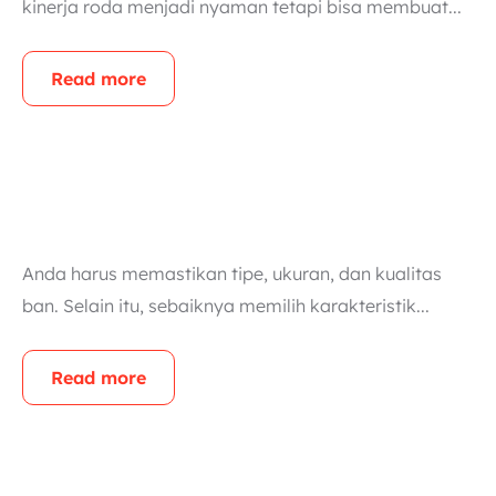
kinerja roda menjadi nyaman tetapi bisa membuat...
Read more
Anda harus memastikan tipe, ukuran, dan kualitas
ban. Selain itu, sebaiknya memilih karakteristik...
Read more