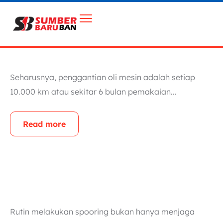
Seharusnya, penggantian oli mesin adalah setiap
10.000 km atau sekitar 6 bulan pemakaian...
Read more
Rutin melakukan spooring bukan hanya menjaga