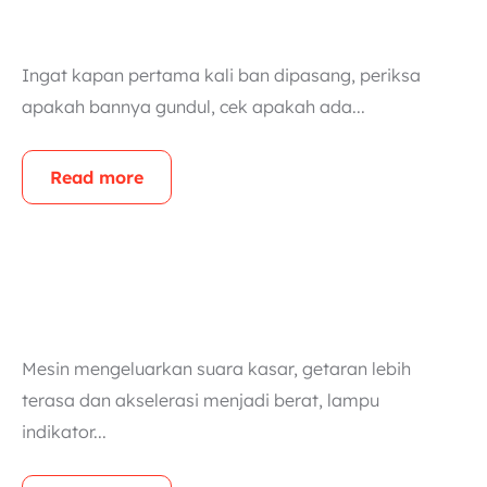
Ingat kapan pertama kali ban dipasang, periksa
apakah bannya gundul, cek apakah ada...
Read more
Mesin mengeluarkan suara kasar, getaran lebih
terasa dan akselerasi menjadi berat, lampu
indikator...