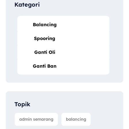
Kategori
Balancing
Spooring
Ganti Oli
Ganti Ban
Topik
admin semarang
balancing