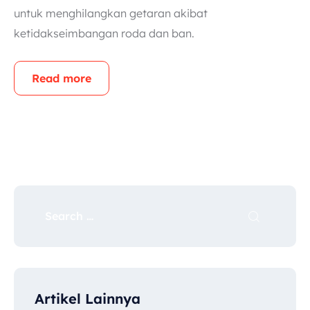
untuk menghilangkan getaran akibat
ketidakseimbangan roda dan ban.
Read more
Artikel Lainnya